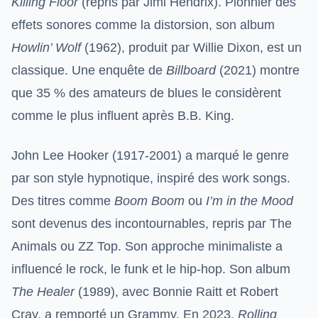
Killing Floor
(repris par Jimi Hendrix). Pionnier des
effets sonores comme la distorsion, son album
Howlin’ Wolf
(1962), produit par Willie Dixon, est un
classique. Une enquête de
Billboard
(2021) montre
que 35 % des amateurs de blues le considèrent
comme le plus influent après B.B. King.
John Lee Hooker (1917-2001) a marqué le genre
par son style hypnotique, inspiré des work songs.
Des titres comme
Boom Boom
ou
I’m in the Mood
sont devenus des incontournables, repris par The
Animals ou ZZ Top. Son approche minimaliste a
influencé le rock, le funk et le hip-hop. Son album
The Healer
(1989), avec Bonnie Raitt et Robert
Cray, a remporté un Grammy. En 2023,
Rolling