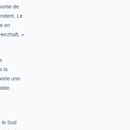
sortie de
endent. Le
ce en
Herzhaft,
«
s
s la
porte une
able.
s
s le Sud