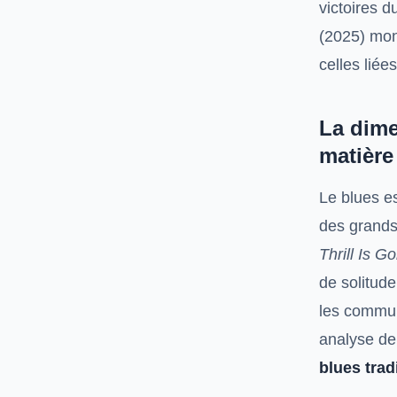
victoires d
(2025) mon
celles liée
La dime
matière
Le blues es
des grand
Thrill Is G
de solitud
les commun
analyse d
blues trad