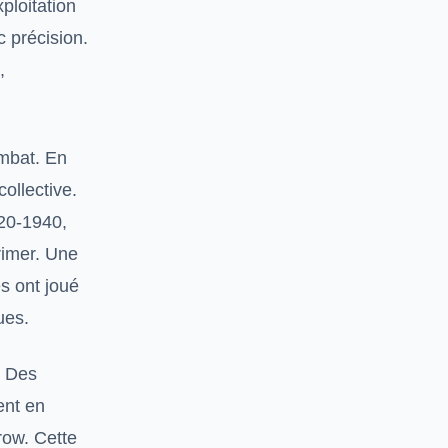
ploitation
 précision.
,
ombat. En
collective.
920-1940,
rimer. Une
s ont joué
ues.
. Des
nt en
row. Cette