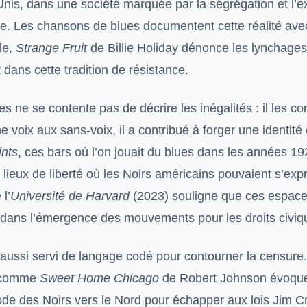
nis, dans une société marquée par la ségrégation et l’ex
. Les chansons de blues documentent cette réalité avec
le,
Strange Fruit
de Billie Holiday dénonce les lynchages
t dans cette tradition de résistance.
es ne se contente pas de décrire les inégalités : il les c
 voix aux sans-voix, il a contribué à forger une identité 
ints
, ces bars où l’on jouait du blues dans les années 1
 lieux de liberté où les Noirs américains pouvaient s’exp
l’
Université de Harvard
(2023) souligne que ces espace
é dans l’émergence des mouvements pour les droits civiq
 aussi servi de langage codé pour contourner la censure
 comme
Sweet Home Chicago
de Robert Johnson évoque
xode des Noirs vers le Nord pour échapper aux lois Jim C