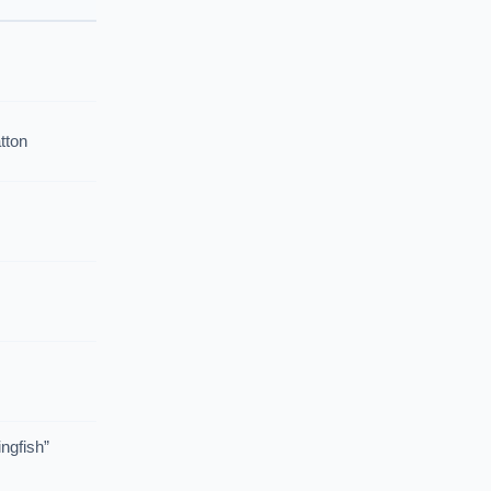
tton
ingfish”