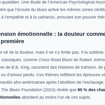
u quotidien. Une étude de l’
American Psychological Asso
tre que l’écoute du blues active les mêmes zones céréb
s à l’empathie et à la catharsis, prouvant son pouvoir thé
nsion émotionnelle : la douleur comm
 première
t né de la douleur, mais il ne s’y limite pas. Il la sublime
s classiques, comme
Cross Road Blues
de Robert John
one
de B.B. King, racontent des histoires de trahison, de 
e ou d’amour perdu. Ces thèmes reflètent les épreuves v
autés afro-américaines après l’abolition de l’esclavage
e
The Blues Foundation
(2024) révèle que
90 % des cha
itionnelles
abordent au moins l’un de ces sujets.