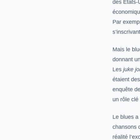
des États-U
économique
Par exemp
s’inscrivan
Mais le blu
donnant une
Les
juke jo
étaient des
enquête de 
un rôle cl
Le blues a
chansons
réalité l’e