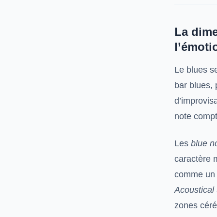
La dime
l’émoti
Le blues se
bar blues, 
d’improvis
note compt
Les
blue n
caractère m
comme un 
Acoustical
zones céréb