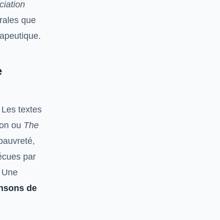
ciation
rales que
rapeutique.
e
. Les textes
son ou
The
pauvreté,
écues par
. Une
nsons de