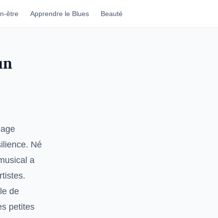
n-être
Apprendre le Blues
Beauté
un
gage
silience. Né
musical a
tistes.
le de
s petites