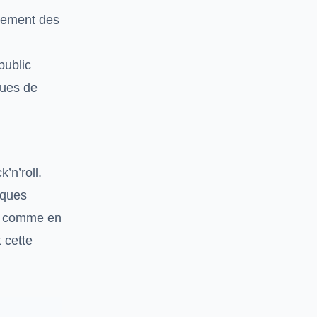
trement des
public
ques de
’n’roll.
iques
r, comme en
 cette