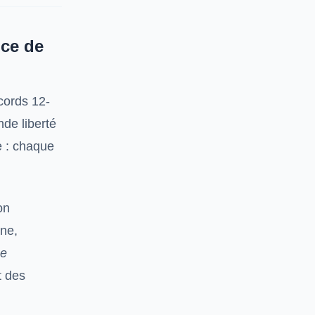
ice de
ccords 12-
de liberté
e : chaque
on
ine,
he
t des