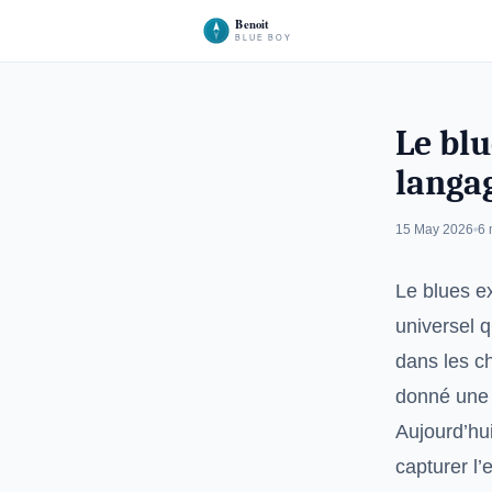
Le blu
langa
15 May 2026
6 
Le blues e
universel q
dans les c
donné une v
Aujourd’hu
capturer l’