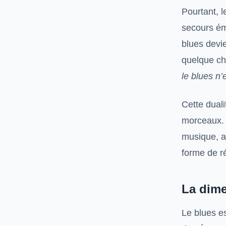
Pourtant, l
secours émo
blues devie
quelque ch
le blues n’
Cette dual
morceaux. L
musique, a
forme de ré
La dime
Le blues es