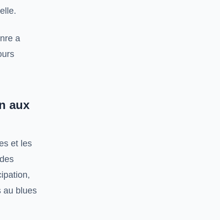
elle.
nre a
ours
n aux
es et les
des
ipation,
s au blues