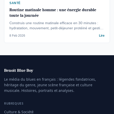
SANTÉ
Routine matinale homme : une énergie durable
toute la journée
Construis une routine matinale efficace en 30 minutes :
hydratation, mouvement, petit-déjeuner protéiné et gestion
du café. Guide pratique avec données scientifiques pour
8 Feb 2026
Lire
maintenir ton énergie toute la journée.
Benoit Blue Boy
Le média du blues en français : légendes fondatrices,
héritage du genre, jeune scène française et culture
musicale. Histoires, portraits et analyses.
RUBRIQUES
Culture & Société