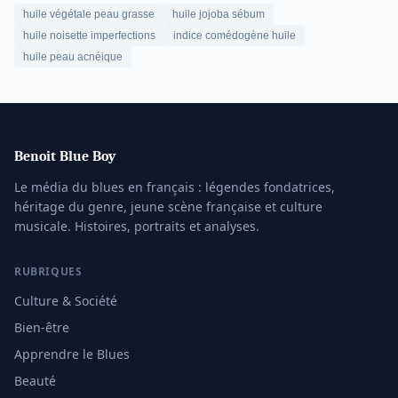
huile végétale peau grasse
huile jojoba sébum
huile noisette imperfections
indice comédogène huile
huile peau acnéique
Benoit Blue Boy
Le média du blues en français : légendes fondatrices,
héritage du genre, jeune scène française et culture
musicale. Histoires, portraits et analyses.
RUBRIQUES
Culture & Société
Bien-être
Apprendre le Blues
Beauté